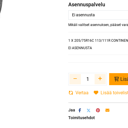
Asennuspalvelu
Mikäli valitset asennuksen, pääset va
1
X 205/75R16C 113/111R CONTINE
EI ASENNUSTA
Lis
Vertaa
Lisää toivelis
Jaa
Toimitusehdot