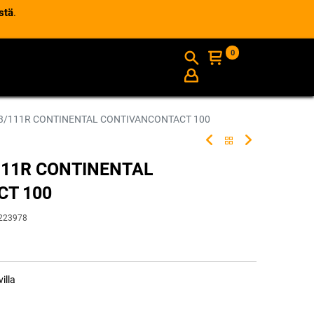
stä
.
0
AJANKOHTAISTA
INFO
13/111R CONTINENTAL CONTIVANCONTACT 100
111R CONTINENTAL
T 100
223978
illa