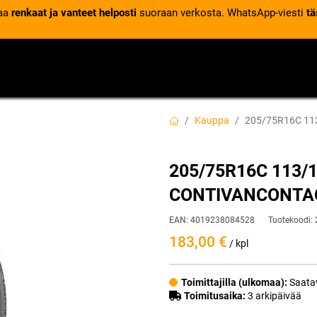
laa
renkaat ja vanteet helposti
suoraan verkosta. WhatsApp-viesti
tä
VENTTIILIT
RENGASPALVELUT
RENGASTIETOA
Kauppa
205/75R16C 1
205/75R16C 113/
CONTIVANCONTAC
EAN:
4019238084528
Tuotekoodi:
183,00
€
/ kpl
Toimittajilla (ulkomaa):
Saatav
Toimitusaika:
3 arkipäivää