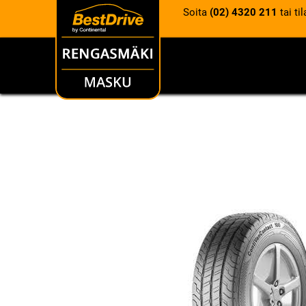
Soita
(02) 4320 211
tai ti
RENKAAT
VANTEET