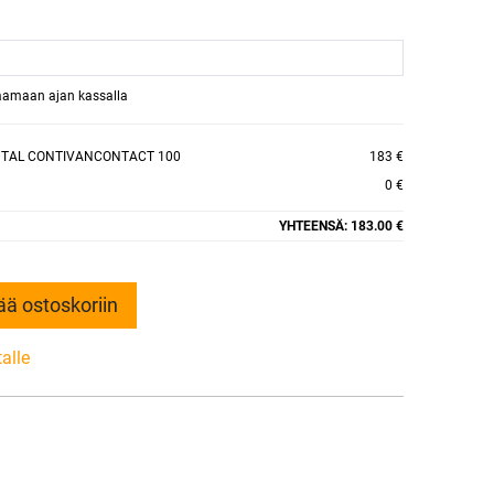
raamaan ajan kassalla
NTAL CONTIVANCONTACT 100
183 €
0 €
YHTEENSÄ:
183.00 €
ää ostoskoriin
talle