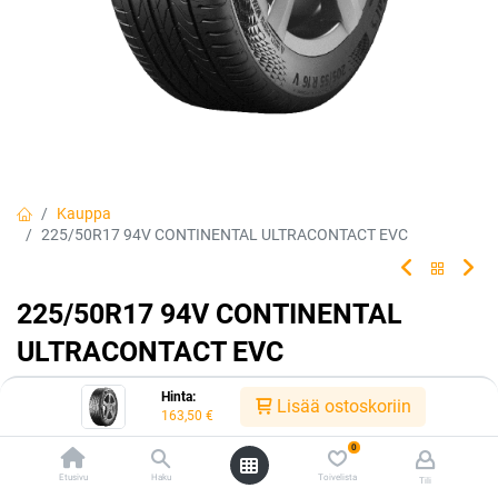
Kauppa
225/50R17 94V CONTINENTAL ULTRACONTACT EVC
225/50R17 94V CONTINENTAL
ULTRACONTACT EVC
Tehty kestämään.
Hinta:
Lisää ostoskoriin
163,50
€
EAN:
4019238065930
Tuotekoodi:
224059
0
163,50
€
/ kpl
Etusivu
Haku
Toivelista
Tili