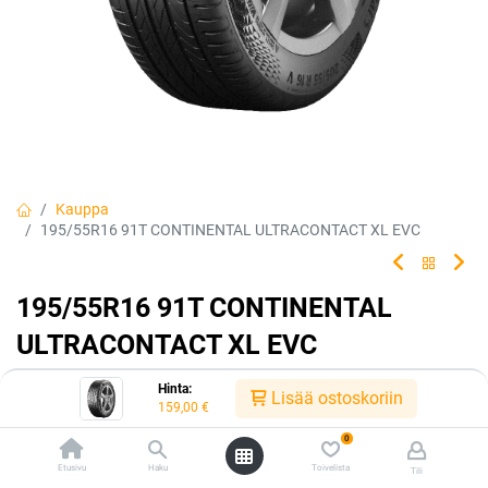
Kauppa
195/55R16 91T CONTINENTAL ULTRACONTACT XL EVC
195/55R16 91T CONTINENTAL
ULTRACONTACT XL EVC
Tehty kestämään.
Hinta:
Lisää ostoskoriin
159,00
€
EAN:
4019238066067
Tuotekoodi:
224065
0
Tällä tuotteella ei ole kelvollista yhdistelmää.
Etusivu
Haku
Toivelista
Tili