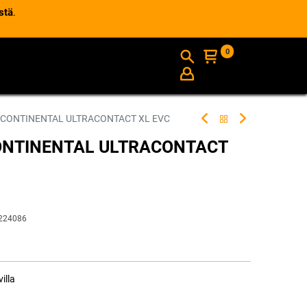
stä
.
0
AJANKOHTAISTA
INFO
 CONTINENTAL ULTRACONTACT XL EVC
CONTINENTAL ULTRACONTACT
224086
illa