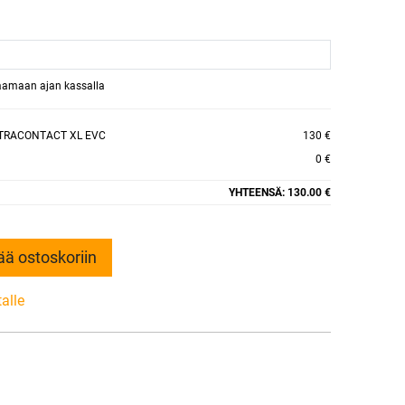
raamaan ajan kassalla
LTRACONTACT XL EVC
130 €
0 €
YHTEENSÄ:
130.00 €
ää ostoskoriin
talle