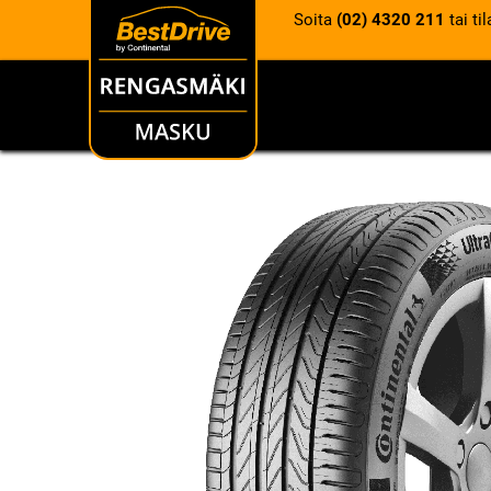
Soita
(02) 4320 211
tai ti
RENKAAT
VANTEET