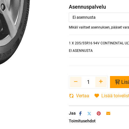
Asennuspalvelu
Mikäli valitset asennuksen, pääset va
1
X 205/55R16 94V CONTINENTAL U
EI ASENNUSTA
Lis
Vertaa
Lisää toivelis
Jaa
Toimitusehdot