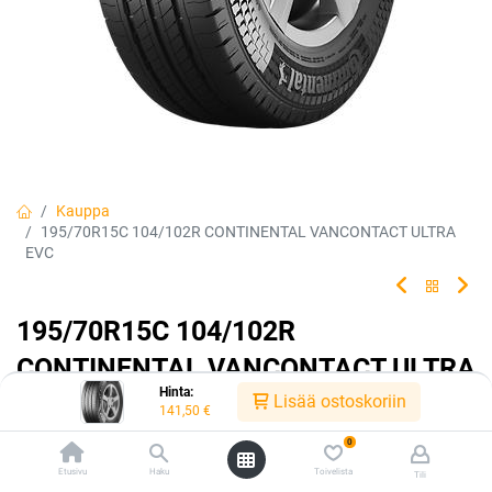
Kauppa
195/70R15C 104/102R CONTINENTAL VANCONTACT ULTRA
EVC
195/70R15C 104/102R
CONTINENTAL VANCONTACT ULTRA
Hinta:
EVC
Lisää ostoskoriin
141,50
€
0
EAN:
4019238071597
Tuotekoodi:
224102
141,50
Etusivu
€
Haku
Toivelista
Tili
/ kpl