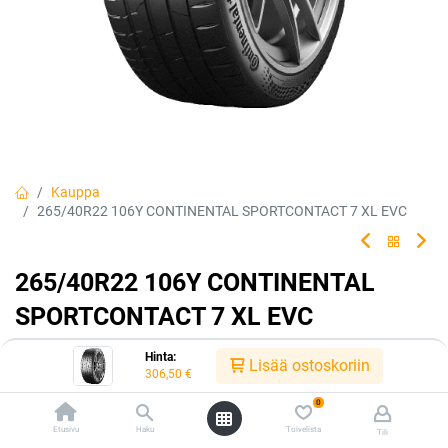
Kauppa
265/40R22 106Y CONTINENTAL SPORTCONTACT 7 XL EVC
265/40R22 106Y CONTINENTAL
SPORTCONTACT 7 XL EVC
Pidä kiinni unelmistasi. Pysy tiellä.
Hinta:
Lisää ostoskoriin
306,50
€
EAN:
4019238060294
Tuotekoodi:
224114
0
306,50
€
/ kpl
Etusivu
Haku
Toivelista
Tili