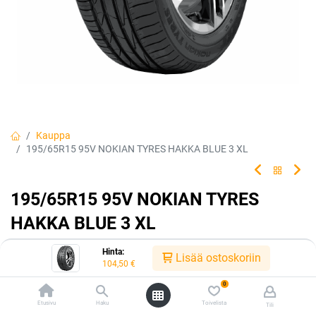
Kauppa
195/65R15 95V NOKIAN TYRES HAKKA BLUE 3 XL
195/65R15 95V NOKIAN TYRES
HAKKA BLUE 3 XL
Hyvä märkäpito. Hakka Blue 3 tarjoaa turvallisuutta ja
Hinta:
Lisää ostoskoriin
ajomukavuutta tilanteisiin, joissa niitä eniten tarvitaan.
104,50
€
0
EAN:
6419440490625
Tuotekoodi:
224127
Etusivu
Haku
Toivelista
104,50
€
Tili
/ kpl