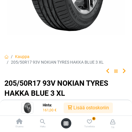
Kauppa
205/50R17 93V NOKIAN TYRES HAKKA BLUE 3 XL
205/50R17 93V NOKIAN TYRES
HAKKA BLUE 3 XL
Hyvä märkäpito. Hakka Blue 3 tarjoaa turvallisuutta ja
Hinta:
Lisää ostoskoriin
ajomukavuutta tilanteisiin, joissa niitä eniten tarvitaan.
161,00
€
0
EAN:
6419440490755
Tuotekoodi:
224133
Etusivu
Haku
Toivelista
Tili
Tällä tuotteella ei ole kelvollista yhdistelmää.