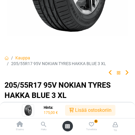
Kauppa
205/55R17 95V NOKIAN TYRES HAKKA BLUE 3 XL
205/55R17 95V NOKIAN TYRES
HAKKA BLUE 3 XL
Hyvä märkäpito. Hakka Blue 3 tarjoaa turvallisuutta ja
Hinta:
Lisää ostoskoriin
ajomukavuutta tilanteisiin, joissa niitä eniten tarvitaan.
175,00
€
0
EAN:
6419440490793
Tuotekoodi:
224136
Etusivu
Haku
Toivelista
175,00
€
Tili
/ kpl