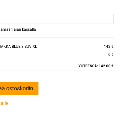
raamaan ajan kassalla
HAKKA BLUE 3 SUV XL
142 €
0 €
YHTEENSÄ:
142.00 €
ää ostoskoriin
talle