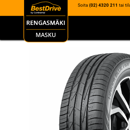
Soita
(02) 4320 211
tai ti
RENKAAT
VANTEET