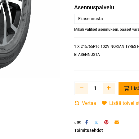
Asennuspalvelu
Mikäli valitset asennuksen, pääset va
1
X 215/65R16 102V NOKIAN TYRES 
EI ASENNUSTA
Lis
Vertaa
Lisää toivelis
Jaa
Toimitusehdot