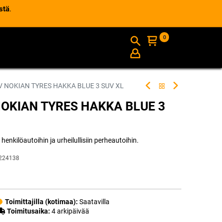
stä
.
0
AJANKOHTAISTA
INFO
V NOKIAN TYRES HAKKA BLUE 3 SUV XL
NOKIAN TYRES HAKKA BLUE 3
nkilöautoihin ja urheilullisiin perheautoihin.
224138
Toimittajilla (kotimaa):
Saatavilla
Toimitusaika:
4 arkipäivää