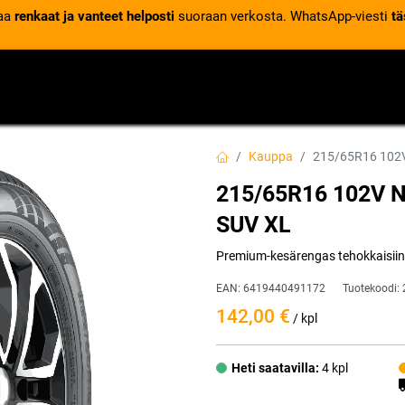
laa
renkaat ja vanteet helposti
suoraan verkosta. WhatsApp-viesti
tä
VENTTIILIT
RENGASPALVELUT
RENGASTIETOA
Kauppa
215/65R16 102
215/65R16 102V 
SUV XL
Premium-kesärengas tehokkaisiin he
EAN:
6419440491172
Tuotekoodi:
142,00
€
/ kpl
Heti saatavilla:
4 kpl