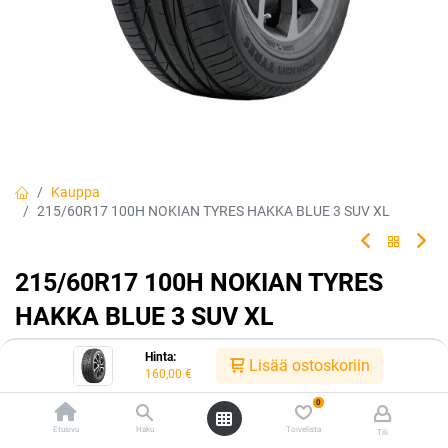
Kauppa
215/60R17 100H NOKIAN TYRES HAKKA BLUE 3 SUV XL
215/60R17 100H NOKIAN TYRES
HAKKA BLUE 3 SUV XL
Premium-kesärengas tehokkaisiin henkilöautoihin ja urheilullisiin
Hinta:
Lisää ostoskoriin
perheautoihin.
160,00
€
0
EAN:
6419440491226
Tuotekoodi:
224141
Etusivu
Haku
Toivelista
160,00
€
Tili
/ kpl