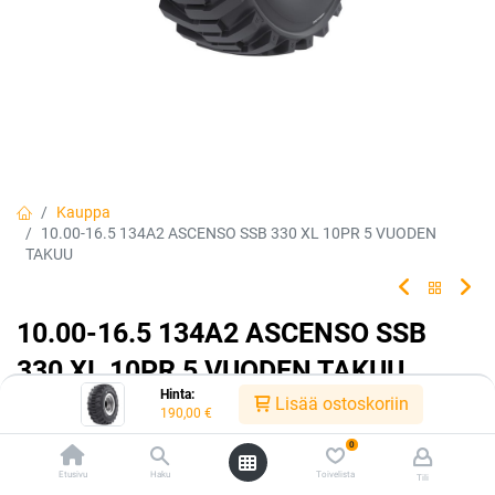
Kauppa
10.00-16.5 134A2 ASCENSO SSB 330 XL 10PR 5 VUODEN
TAKUU
10.00-16.5 134A2 ASCENSO SSB
330 XL 10PR 5 VUODEN TAKUU
Hinta:
Lisää ostoskoriin
EAN:
8904365500880
Tuotekoodi:
225217
190,00
€
190,00
€
/ kpl
0
Etusivu
Haku
Toivelista
Tili