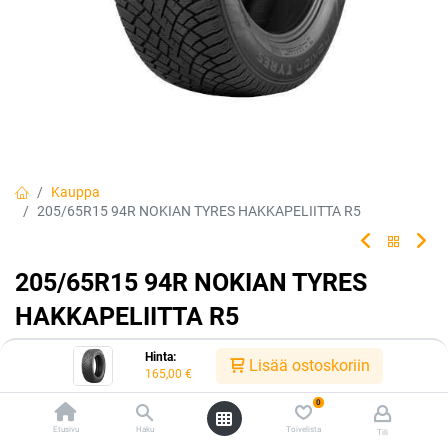
Kauppa
205/65R15 94R NOKIAN TYRES HAKKAPELIITTA R5
205/65R15 94R NOKIAN TYRES
HAKKAPELIITTA R5
EAN:
6419440489155
Tuotekoodi:
225322
Hinta:
Lisää ostoskoriin
165,00
€
165,00
€
/ kpl
0
Etusivu
Haku
Toivelista
Tili
Toimittajilla (kotimaa):
Saatavilla