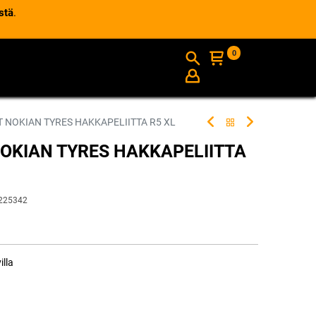
stä
.
0
AJANKOHTAISTA
INFO
T NOKIAN TYRES HAKKAPELIITTA R5 XL
NOKIAN TYRES HAKKAPELIITTA
225342
illa