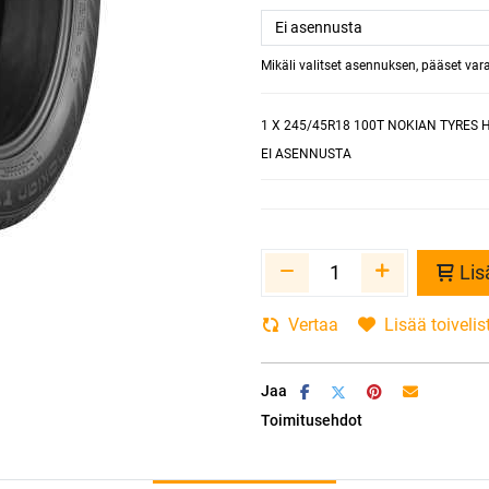
Mikäli valitset asennuksen, pääset va
1
X 245/45R18 100T NOKIAN TYRES H
EI ASENNUSTA
Lis
Vertaa
Lisää toivelis
Jaa
Toimitusehdot