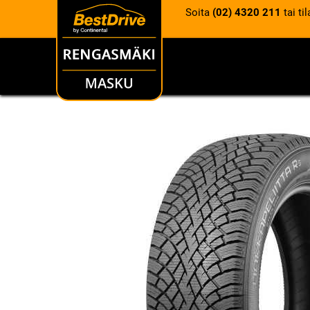
Soita
(02) 4320 211
tai ti
RENKAAT
VANTEET