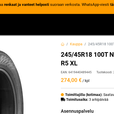
laa
renkaat ja vanteet helposti
suoraan verkosta. WhatsApp-viesti
tä
VENTTIILIT
RENGASPALVELUT
RENGASTIETOA
Kauppa
245/45R18 100
245/45R18 100T 
R5 XL
EAN:
6419440489445
Tuotekoodi:
274,00
€
/ kpl
Toimittajilla (kotimaa):
Saatav
Toimitusaika:
3 arkipäivää
Asennuspalvelu