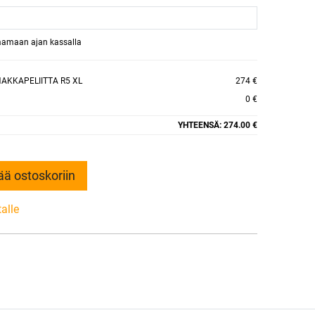
raamaan ajan kassalla
AKKAPELIITTA R5 XL
274 €
0 €
YHTEENSÄ:
274.00 €
ää ostoskoriin
talle