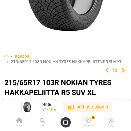
Kauppa
215/65R17 103R NOKIAN TYRES HAKKAPELIITTA R5 SUV XL
215/65R17 103R NOKIAN TYRES
HAKKAPELIITTA R5 SUV XL
EAN:
6419440489810
Tuotekoodi:
225353
Hinta:
Lisää ostoskoriin
247,50
€
247,50
€
/ kpl
0
Etusivu
Haku
Toivelista
Tili
Toimittajilla (kotimaa):
Saatavilla