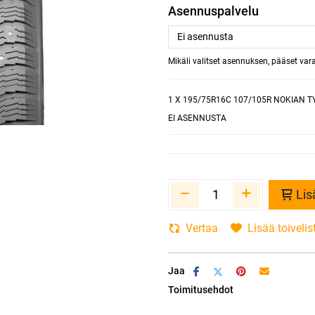
Asennuspalvelu
Mikäli valitset asennuksen, pääset va
1
X 195/75R16C 107/105R NOKIAN T
EI ASENNUSTA
Lis
Vertaa
Lisää toivelis
Jaa
Toimitusehdot