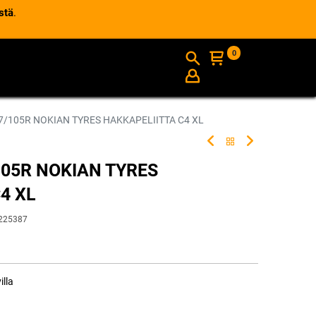
stä
.
0
AJANKOHTAISTA
INFO
7/105R NOKIAN TYRES HAKKAPELIITTA C4 XL
105R NOKIAN TYRES
4 XL
225387
illa