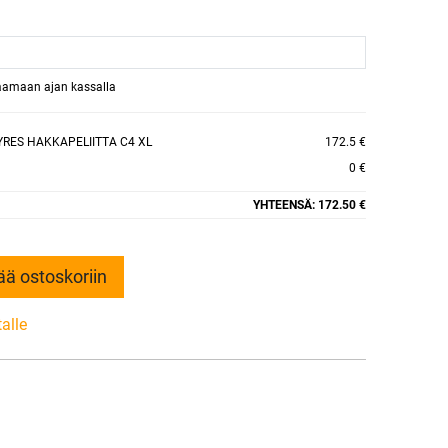
raamaan ajan kassalla
YRES HAKKAPELIITTA C4 XL
172.5 €
0 €
YHTEENSÄ:
172.50 €
ää ostoskoriin
talle