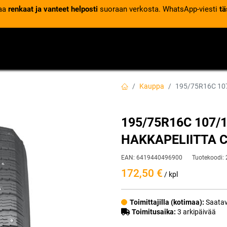
laa
renkaat ja vanteet helposti
suoraan verkosta. WhatsApp-viesti
tä
VENTTIILIT
RENGASPALVELUT
RENGASTIETOA
Kauppa
195/75R16C 10
195/75R16C 107/
HAKKAPELIITTA C
EAN:
6419440496900
Tuotekoodi:
172,50
€
/ kpl
Toimittajilla (kotimaa):
Saatav
Toimitusaika:
3 arkipäivää