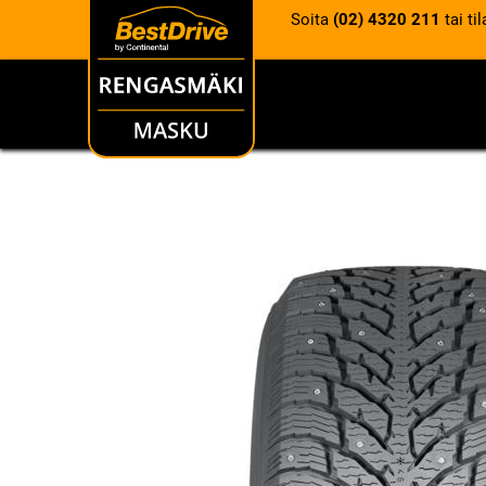
Soita
(02) 4320 211
tai ti
RENKAAT
VANTEET