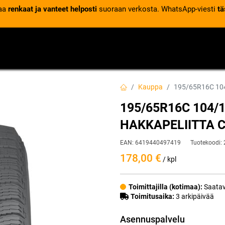
laa
renkaat ja vanteet helposti
suoraan verkosta. WhatsApp-viesti
tä
VENTTIILIT
RENGASPALVELUT
RENGASTIETOA
Kauppa
195/65R16C 10
195/65R16C 104/
HAKKAPELIITTA 
EAN:
6419440497419
Tuotekoodi:
178,00
€
/ kpl
Toimittajilla (kotimaa):
Saatav
Toimitusaika:
3 arkipäivää
Asennuspalvelu