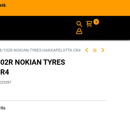
stä
.
0
AJANKOHTAISTA
INFO
4/102R NOKIAN TYRES HAKKAPELIITTA CR4
102R NOKIAN TYRES
CR4
225397
illa