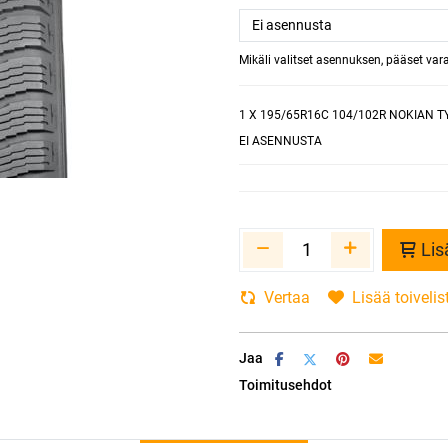
Mikäli valitset asennuksen, pääset va
1
X 195/65R16C 104/102R NOKIAN T
EI ASENNUSTA
Lis
Vertaa
Lisää toivelis
Jaa
Toimitusehdot