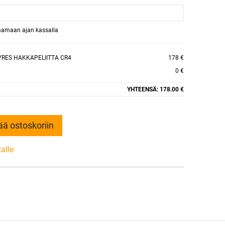
raamaan ajan kassalla
YRES HAKKAPELIITTA CR4
178 €
0 €
YHTEENSÄ:
178.00 €
ää ostoskoriin
talle