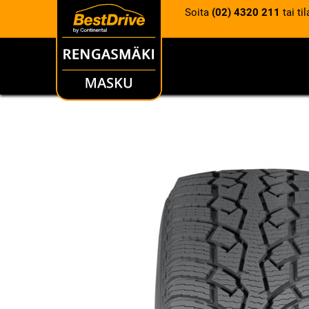
Soita
(02) 4320 211
tai ti
RENKAAT
VANTEET