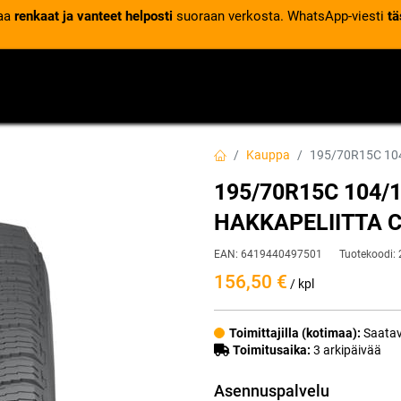
laa
renkaat ja vanteet helposti
suoraan verkosta. WhatsApp-viesti
tä
VENTTIILIT
RENGASPALVELUT
RENGASTIETOA
Kauppa
195/70R15C 10
195/70R15C 104/
HAKKAPELIITTA 
EAN:
6419440497501
Tuotekoodi:
156,50
€
/ kpl
Toimittajilla (kotimaa):
Saatav
Toimitusaika:
3 arkipäivää
Asennuspalvelu