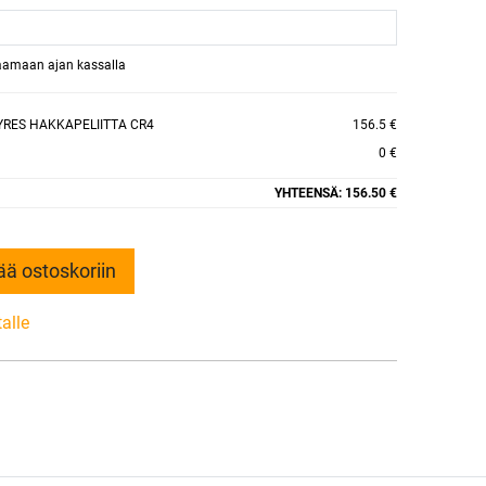
raamaan ajan kassalla
YRES HAKKAPELIITTA CR4
156.5 €
0 €
YHTEENSÄ:
156.50 €
ää ostoskoriin
talle