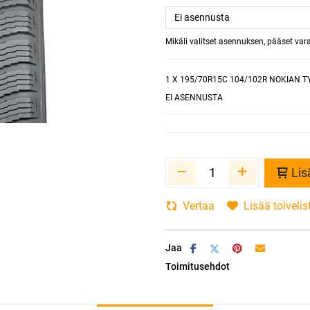
Mikäli valitset asennuksen, pääset va
1
X 195/70R15C 104/102R NOKIAN T
EI ASENNUSTA
Lis
Vertaa
Lisää toivelis
Jaa
Toimitusehdot