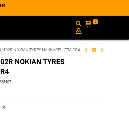
stä
.
0
AJANKOHTAISTA
INFO
4/102R NOKIAN TYRES HAKKAPELIITTA CR4
102R NOKIAN TYRES
CR4
225407
illa