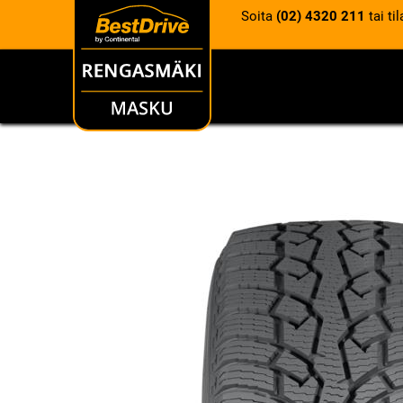
Soita
(02) 4320 211
tai ti
RENKAAT
VANTEET