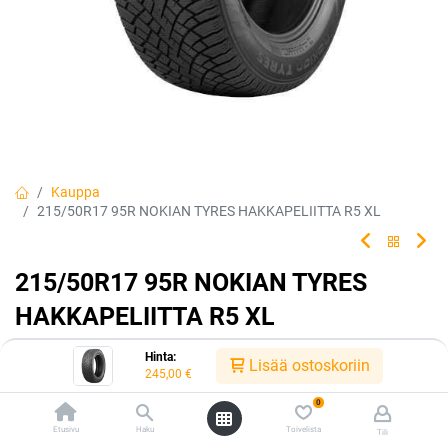
Kauppa
215/50R17 95R NOKIAN TYRES HAKKAPELIITTA R5 XL
215/50R17 95R NOKIAN TYRES
HAKKAPELIITTA R5 XL
EAN:
6419440489308
Tuotekoodi:
225477
Hinta:
Lisää ostoskoriin
245,00
€
245,00
€
/ kpl
0
Etusivu
Haku
Toivelista
Tili
Toimittajilla (kotimaa):
Saatavilla