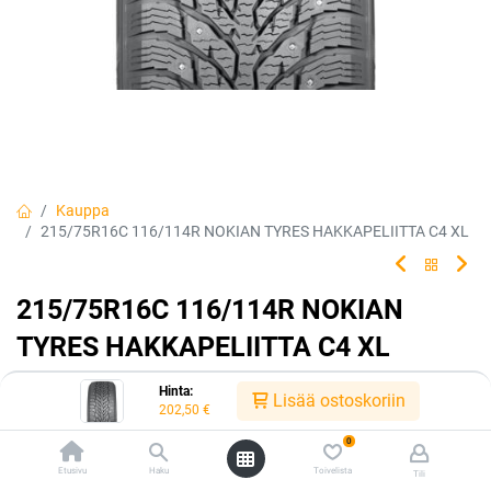
Kauppa
215/75R16C 116/114R NOKIAN TYRES HAKKAPELIITTA C4 XL
215/75R16C 116/114R NOKIAN
TYRES HAKKAPELIITTA C4 XL
EAN:
6419440496870
Tuotekoodi:
225916
Hinta:
Lisää ostoskoriin
202,50
€
202,50
€
/ kpl
0
Etusivu
Haku
Toivelista
Tili
Toimittajilla (kotimaa):
Saatavilla