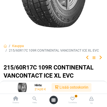
Kauppa
215/60R17C 109R CONTINENTAL VANCONTACT ICE XL EVC
215/60R17C 109R CONTINENTAL
VANCONTACT ICE XL EVC
EAN:
4019238094237
Tuotekoodi:
226009
Hinta:
Lisää ostoskoriin
214,00
€
214,00
€
/ kpl
0
Etusivu
Haku
Toivelista
Tili
Toimittajilla (ulkomaa):
Saatavilla