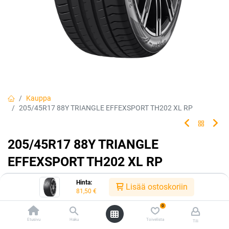
Kauppa
205/45R17 88Y TRIANGLE EFFEXSPORT TH202 XL RP
205/45R17 88Y TRIANGLE
EFFEXSPORT TH202 XL RP
EAN:
6959753231459
Tuotekoodi:
226340
Hinta:
Lisää ostoskoriin
81,50
€
81,50
€
/ kpl
0
Etusivu
Haku
Toivelista
Tili
Toimittajilla (kotimaa):
Saatavilla