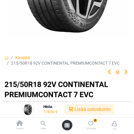
Kauppa
215/50R18 92V CONTINENTAL PREMIUMCONTACT 7 EVC
215/50R18 92V CONTINENTAL
PREMIUMCONTACT 7 EVC
Turvallisesti ajaminen ei ole koskaan tuntunut
Hinta:
Lisää ostoskoriin
178,50
€
paremmalta.
0
Kesärengas joka edustaa parasta mahdollista ajomukavuutta ja
huippuluokan suorituskykyä. Kaikille autoille ja käyttövoimille.
Etusivu
Haku
Toivelista
Tili