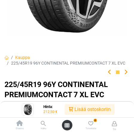
Kauppa
225/45R19 96Y CONTINENTAL PREMIUMCONTACT 7 XL EVC
225/45R19 96Y CONTINENTAL
PREMIUMCONTACT 7 XL EVC
Turvallisesti ajaminen ei ole koskaan tuntunut
Hinta:
Lisää ostoskoriin
212,50
€
paremmalta.
0
Kesärengas joka edustaa parasta mahdollista ajomukavuutta ja
huippuluokan suorituskykyä. Kaikille autoille ja käyttövoimille.
Etusivu
Haku
Toivelista
Tili