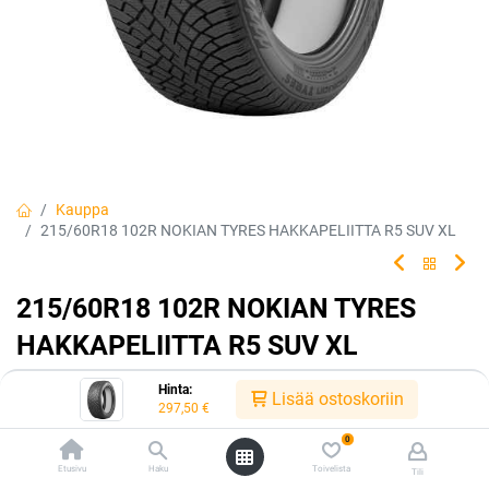
Kauppa
215/60R18 102R NOKIAN TYRES HAKKAPELIITTA R5 SUV XL
215/60R18 102R NOKIAN TYRES
HAKKAPELIITTA R5 SUV XL
EAN:
6419440495026
Tuotekoodi:
226421
Hinta:
Lisää ostoskoriin
297,50
€
Tällä tuotteella ei ole kelvollista yhdistelmää.
0
Etusivu
Haku
Toivelista
Tili