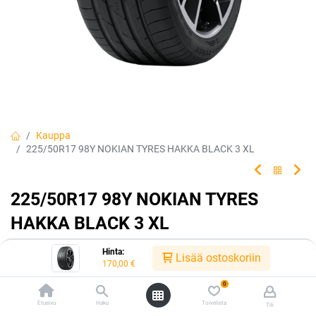
Kauppa
225/50R17 98Y NOKIAN TYRES HAKKA BLACK 3 XL
225/50R17 98Y NOKIAN TYRES
HAKKA BLACK 3 XL
Viileää hallintaa. Nokian Tyres Hakka Black 3 vakuuttaa
Hinta:
Lisää ostoskoriin
täsmällisellä ajotuntumalla, ensiluokkaisella pidolla ja alhaisella
170,00
€
äänitasolla.
0
EAN:
6419440534091
Tuotekoodi:
226429
Etusivu
Haku
Toivelista
Tili