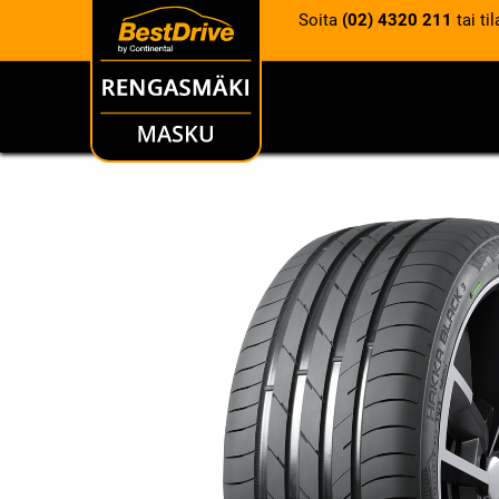
Soita
(02) 4320 211
tai ti
RENKAAT
VANTEET