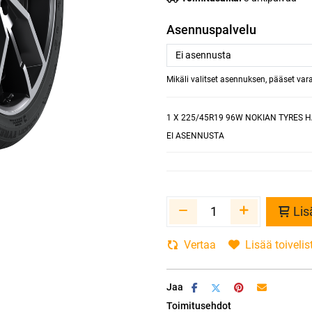
Asennuspalvelu
Mikäli valitset asennuksen, pääset va
1
X 225/45R19 96W NOKIAN TYRES H
EI ASENNUSTA
Lis
Vertaa
Lisää toivelis
Jaa
Toimitusehdot