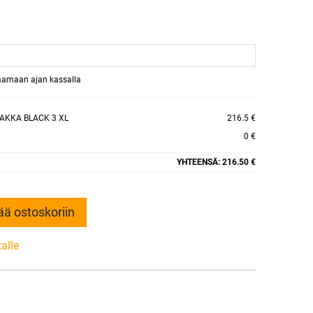
raamaan ajan kassalla
AKKA BLACK 3 XL
216.5 €
0 €
YHTEENSÄ:
216.50 €
ää ostoskoriin
talle