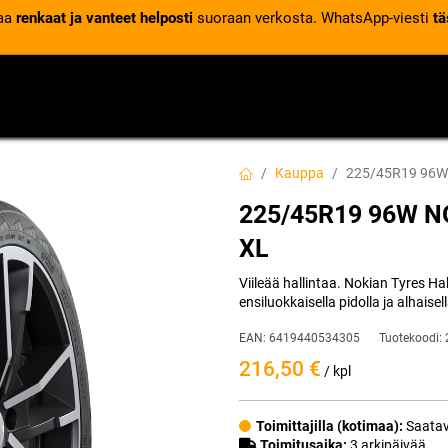
laa
renkaat ja vanteet helposti
suoraan verkosta. WhatsApp-viesti
tä
VENTTIILIT
RENGASPALVELUT
RENGASTIETOA
Kauppa
225/45R19 96W
225/45R19 96W N
XL
Viileää hallintaa. Nokian Tyres H
ensiluokkaisella pidolla ja alhaisel
EAN:
6419440534305
Tuotekoodi:
216,50
€
/ kpl
Toimittajilla (kotimaa):
Saatav
Toimitusaika:
3 arkipäivää