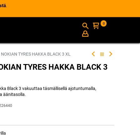
stä
.
0
AJANKOHTAISTA
INFO
 NOKIAN TYRES HAKKA BLACK 3 XL
OKIAN TYRES HAKKA BLACK 3
akka Black 3 vakuuttaa täsmällisellä ajotuntumalla,
la äänitasolla.
226440
illa