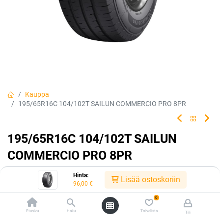
Kauppa
195/65R16C 104/102T SAILUN COMMERCIO PRO 8PR
195/65R16C 104/102T SAILUN
COMMERCIO PRO 8PR
EAN:
6922250418944
Tuotekoodi:
226463
Hinta:
Lisää ostoskoriin
96,00
€
96,00
€
/ kpl
0
Etusivu
Haku
Toivelista
Tili
Toimittajilla (kotimaa):
Saatavilla