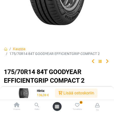
Kauppa
175/70R14 84T GOODYEAR EFFICIENTGRIP COMPACT 2
175/70R14 84T GOODYEAR
EFFICIENTGRIP COMPACT 2
EAN:
4038526345455
Tuotekoodi:
226525
Hinta:
Lisää ostoskoriin
136,00
€
136,00
€
/ kpl
0
Etusivu
Haku
Toivelista
Tili
Toimittajilla (kotimaa):
Saatavilla