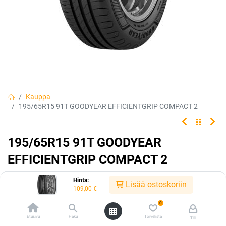
Kauppa
195/65R15 91T GOODYEAR EFFICIENTGRIP COMPACT 2
195/65R15 91T GOODYEAR
EFFICIENTGRIP COMPACT 2
EAN:
4038526345639
Tuotekoodi:
226528
Hinta:
Lisää ostoskoriin
109,00
€
Tällä tuotteella ei ole kelvollista yhdistelmää.
0
Etusivu
Haku
Toivelista
Tili