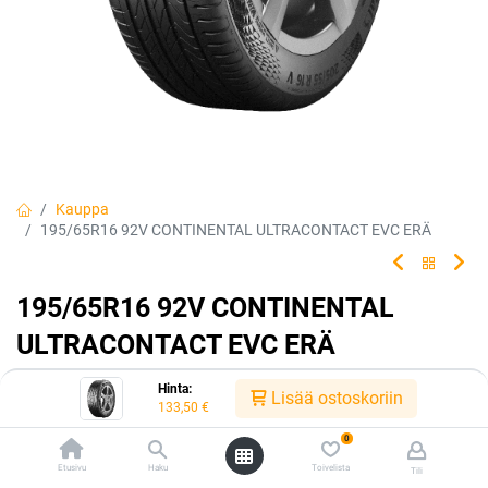
Kauppa
195/65R16 92V CONTINENTAL ULTRACONTACT EVC ERÄ
195/65R16 92V CONTINENTAL
ULTRACONTACT EVC ERÄ
Tehty kestämään.
Hinta:
Lisää ostoskoriin
133,50
€
EAN:
4019238078534
Tuotekoodi:
226549
0
133,50
€
/ kpl
Etusivu
Haku
Toivelista
Tili