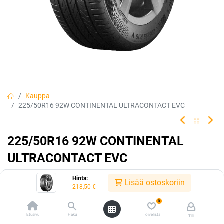
Kauppa
225/50R16 92W CONTINENTAL ULTRACONTACT EVC
225/50R16 92W CONTINENTAL
ULTRACONTACT EVC
Tehty kestämään.
Hinta:
Lisää ostoskoriin
218,50
€
EAN:
4019238078619
Tuotekoodi:
226551
0
218,50
€
/ kpl
Etusivu
Haku
Toivelista
Tili