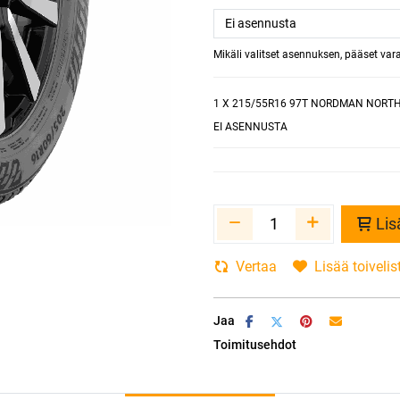
Mikäli valitset asennuksen, pääset va
1
X 215/55R16 97T NORDMAN NORTH
EI ASENNUSTA
Lis
Vertaa
Lisää toivelis
Jaa
Toimitusehdot