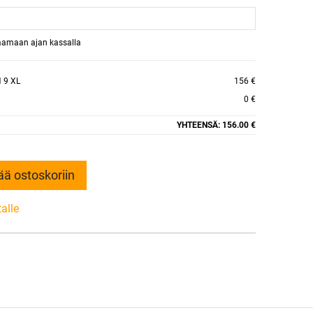
raamaan ajan kassalla
 9 XL
156 €
0 €
YHTEENSÄ:
156.00 €
ää ostoskoriin
talle