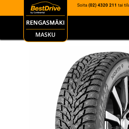
Soita
(02) 4320 211
tai ti
RENKAAT
VANTEET