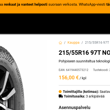
laa
renkaat ja vanteet helposti
suoraan verkosta. WhatsApp-viesti
tä
VENTTIILIT
RENGASPALVELUT
RENGASTIETOA
Kauppa
215/55R16 97T
215/55R16 97T 
Pohjoiseen suunniteltua teknolog
EAN:
6419440573212
Tuotekoodi:
156,00
€
/ kpl
Toimittajilla (kotimaa):
Saatav
Toimitusaika:
3 arkipäivää
Asennuspalvelu