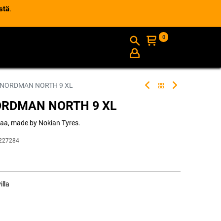
stä
.
0
AJANKOHTAISTA
INFO
 NORDMAN NORTH 9 XL
NORDMAN NORTH 9 XL
iaa, made by Nokian Tyres.
227284
illa