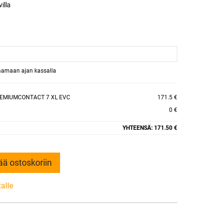
illa
raamaan ajan kassalla
REMIUMCONTACT 7 XL EVC
171.5 €
0 €
YHTEENSÄ:
171.50 €
ää ostoskoriin
talle