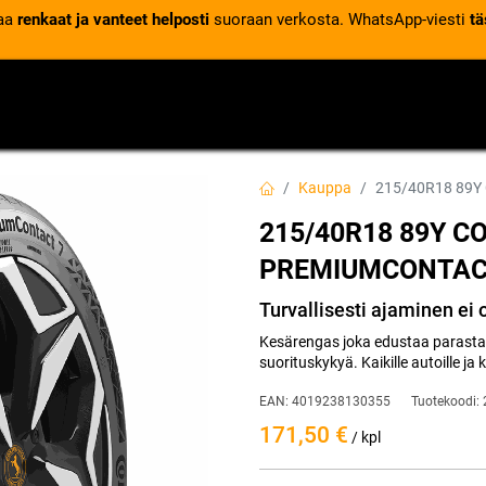
laa
renkaat ja vanteet helposti
suoraan verkosta. WhatsApp-viesti
tä
VENTTIILIT
RENGASPALVELUT
RENGASTIETOA
Kauppa
215/40R18 89Y
215/40R18 89Y C
PREMIUMCONTACT
Turvallisesti ajaminen ei
Kesärengas joka edustaa parasta
suorituskykyä. Kaikille autoille ja 
EAN:
4019238130355
Tuotekoodi:
171,50
€
/ kpl