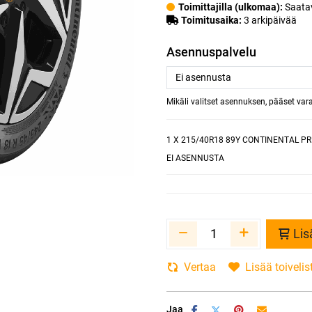
Toimittajilla (ulkomaa):
Saatav
Toimitusaika:
3 arkipäivää
Asennuspalvelu
Mikäli valitset asennuksen, pääset va
1
X 215/40R18 89Y CONTINENTAL P
EI ASENNUSTA
Lis
Vertaa
Lisää toivelis
Jaa