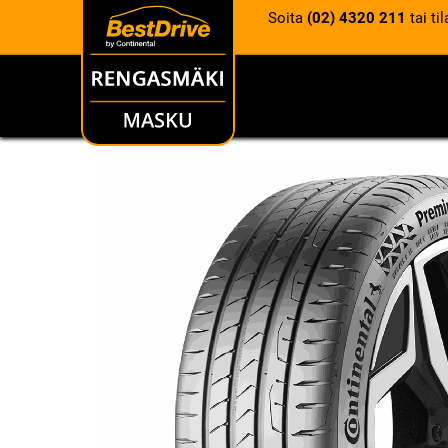
Soita
(02) 4320 211
tai ti
RENKAAT
VANTEET