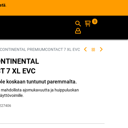
stä
.
0
AJANKOHTAISTA
INFO
 CONTINENTAL PREMIUMCONTACT 7 XL EVC
ONTINENTAL
 7 XL EVC
 ole koskaan tuntunut paremmalta.
 mahdollista ajomukavuutta ja huippuluokan
käyttövoimille.
227406