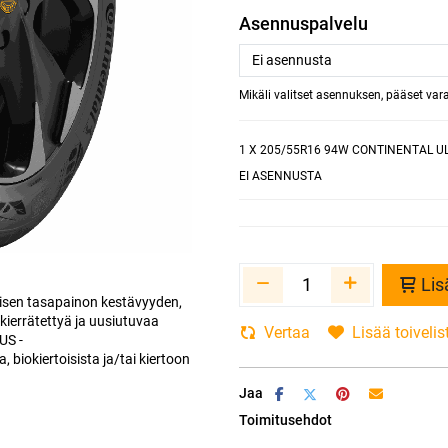
Asennuspalvelu
Mikäli valitset asennuksen, pääset va
1
X 205/55R16 94W CONTINENTAL U
EI ASENNUSTA
Lis
isen tasapainon kestävyyden,
 kierrätettyä ja uusiutuvaa
Vertaa
Lisää toivelis
US -
 biokiertoisista ja/tai kiertoon
Jaa
Toimitusehdot