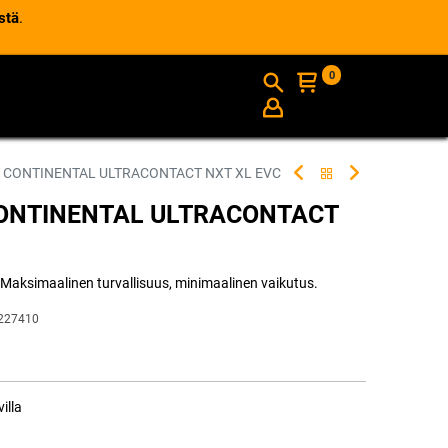
stä
.
0
AJANKOHTAISTA
INFO
 CONTINENTAL ULTRACONTACT NXT XL EVC
CONTINENTAL ULTRACONTACT
 Maksimaalinen turvallisuus, minimaalinen vaikutus.
227410
illa