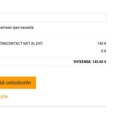
raamaan ajan kassalla
LTRACONTACT NXT XL EVC
145 €
0 €
YHTEENSÄ:
145.00 €
ää ostoskoriin
talle