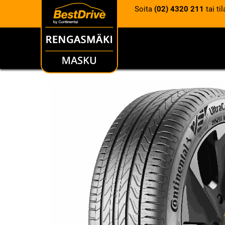
Soita
(02) 4320 211
tai ti
RENKAAT
VANTEET