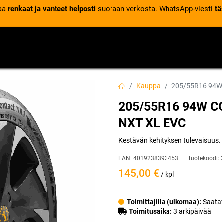
laa
renkaat ja vanteet helposti
suoraan verkosta. WhatsApp-viesti
tä
VENTTIILIT
RENGASPALVELUT
RENGASTIETOA
Kauppa
205/55R16 94W
205/55R16 94W 
NXT XL EVC
Kestävän kehityksen tulevaisuus.
EAN:
4019238393453
Tuotekoodi:
145,00
€
/ kpl
Toimittajilla (ulkomaa):
Saatav
Toimitusaika:
3 arkipäivää