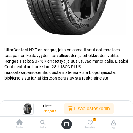
UltraContact NXT on rengas, joka on saavuttanut optimaalisen
tasapainon kestävyyden, turvallisuuden ja tehokkuuden välillä.
Rengas sisältää 37 % kierrätettyä ja uusiutuvaa materiaalia. Lisäksi
Continental on hankkinut 28 % ISCC PLUS -
massatasapainosertifioiduista materiaaleista biopohjaisista,
biokiertoisista ja/tai kiertoon perustuvista raaka-aineista.
Hinta:
Lisää ostoskoriin
Kauppa
266,50
€
215/50R18 96W CONTINENTAL ULTRACONTACT NXT XL EVC
0
Etusivu
Haku
Toivelista
Tili