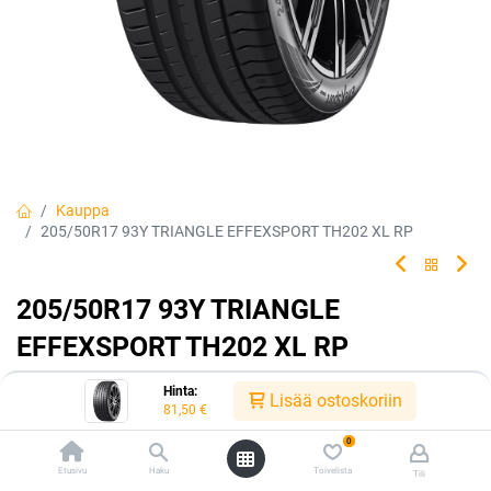
Kauppa
205/50R17 93Y TRIANGLE EFFEXSPORT TH202 XL RP
205/50R17 93Y TRIANGLE
EFFEXSPORT TH202 XL RP
EAN:
6959753231466
Tuotekoodi:
227651
Hinta:
Lisää ostoskoriin
81,50
€
81,50
€
/ kpl
0
Etusivu
Haku
Toivelista
Tili
Toimittajilla (kotimaa):
Saatavilla