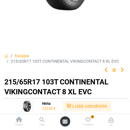
Kauppa
215/65R17 103T CONTINENTAL VIKINGCONTACT 8 XL EVC
215/65R17 103T CONTINENTAL
VIKINGCONTACT 8 XL EVC
EAN:
4019238088410
Tuotekoodi:
228238
Hinta:
Lisää ostoskoriin
223,50
€
223,50
€
/ kpl
0
Etusivu
Haku
Toivelista
Tili
Toimittajilla (ulkomaa):
Saatavilla