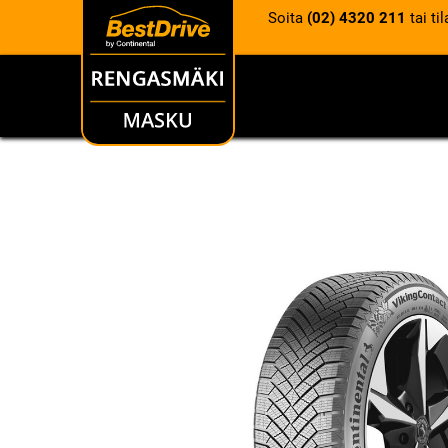
Soita
(02) 4320 211
tai ti
RENKAAT
VANTEET