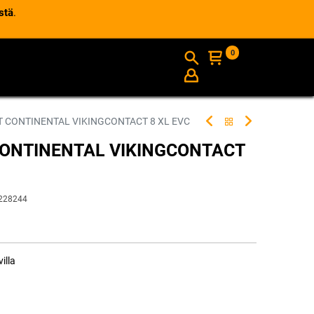
stä
.
0
AJANKOHTAISTA
INFO
T CONTINENTAL VIKINGCONTACT 8 XL EVC
 CONTINENTAL VIKINGCONTACT
228244
illa