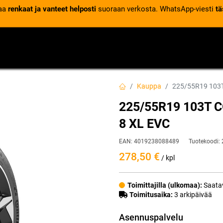
laa
renkaat ja vanteet helposti
suoraan verkosta. WhatsApp-viesti
tä
VENTTIILIT
RENGASPALVELUT
RENGASTIETOA
Kauppa
225/55R19 103
225/55R19 103T
8 XL EVC
EAN:
4019238088489
Tuotekoodi:
278,50
€
/ kpl
Toimittajilla (ulkomaa):
Saatav
Toimitusaika:
3 arkipäivää
Asennuspalvelu