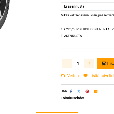
Mikäli valitset asennuksen, pääset va
1
X 225/55R19 103T CONTINENTAL V
EI ASENNUSTA
Lis
Vertaa
Lisää toivelis
Jaa
Toimitusehdot