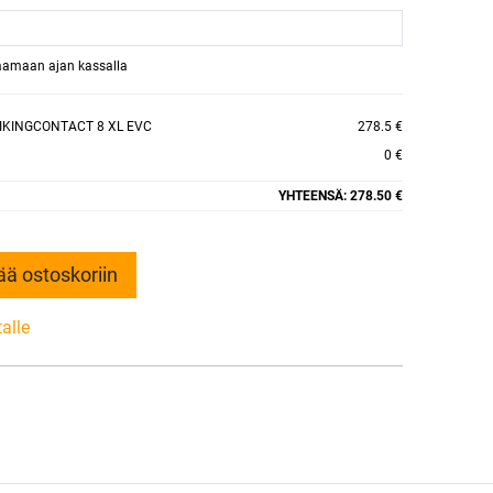
raamaan ajan kassalla
IKINGCONTACT 8 XL EVC
278.5 €
0 €
YHTEENSÄ:
278.50 €
ää ostoskoriin
talle