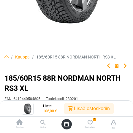
Kauppa
185/60R15 88R NORDMAN NORTH RS3 XL
185/60R15 88R NORDMAN NORTH
RS3 XL
EAN:
6419440584805
Tuotekoodi:
230201
Hinta:
Lisää ostoskoriin
Tällä tuotteella ei ole kelvollista yhdistelmää.
106,00
€
0
Etusivu
Haku
Toivelista
Tili
Jaa