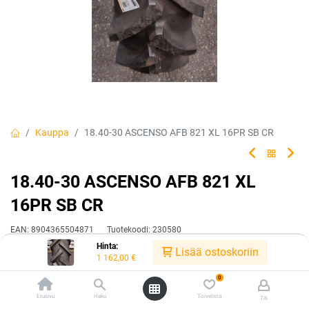
Kauppa
18.40-30 ASCENSO AFB 821 XL 16PR SB CR
18.40-30 ASCENSO AFB 821 XL
16PR SB CR
EAN:
8904365504871
Tuotekoodi:
230580
Hinta:
1 162,00
€
Lisää ostoskoriin
/ kpl
1 162,00
€
0
Toimittajilla (kotimaa):
Saatavilla
Etusivu
Haku
Toivelista
Tili
Toimitusaika:
3 arkipäivää