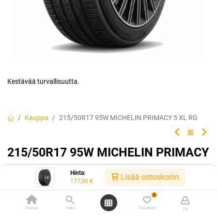
Kestävää turvallisuutta.
Kauppa
215/50R17 95W MICHELIN PRIMACY 5 XL RG
215/50R17 95W MICHELIN PRIMACY
5 XL RG
Hinta:
Lisää ostoskoriin
177,00
€
Luotettava rengasvalintasi jokapäiväiseen ajoon. Rengas tarjoaa
erinomaisen turvallisuuden ja kestävyyden, jolloin sinä ja
0
matkustajasi voitte matkata turvallisin mielin kilometri toisensa
Etusivu
Haku
Toivelista
Tili
jälkeen.