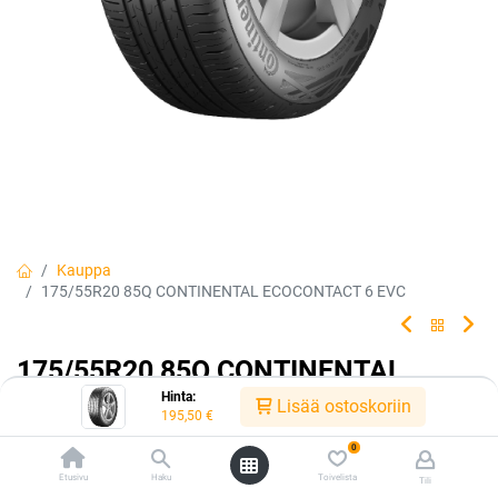
Kauppa
175/55R20 85Q CONTINENTAL ECOCONTACT 6 EVC
175/55R20 85Q CONTINENTAL
Hinta:
ECOCONTACT 6 EVC
Lisää ostoskoriin
195,50
€
Saavuta enemmän renkaalla, joka tarvitsee vähemmän.
0
Etusivu
Haku
Toivelista
Tili
EAN:
4019238096613
Tuotekoodi:
232083