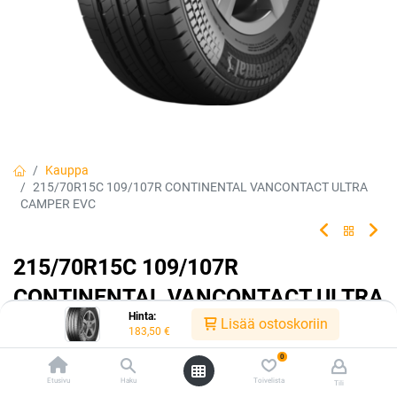
Kauppa
215/70R15C 109/107R CONTINENTAL VANCONTACT ULTRA
CAMPER EVC
215/70R15C 109/107R
CONTINENTAL VANCONTACT ULTRA
Hinta:
CAMPER EVC
Lisää ostoskoriin
183,50
€
0
EAN:
4019238818970
Tuotekoodi:
232264
183,50
Etusivu
€
Haku
Toivelista
Tili
/ kpl