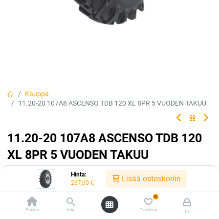
Kauppa
11.20-20 107A8 ASCENSO TDB 120 XL 8PR 5 VUODEN TAKUU
11.20-20 107A8 ASCENSO TDB 120
XL 8PR 5 VUODEN TAKUU
EAN:
8904365511916
Tuotekoodi:
232452
Hinta:
Lisää ostoskoriin
267,00
€
267,00
€
/ kpl
0
Etusivu
Haku
Toivelista
Tili
Toimittajilla (kotimaa):
Saatavilla