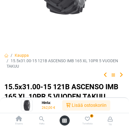
Kauppa
15.5x31.00-15 121B ASCENSO IMB 165 XL 10PR 5 VUODEN
TAKUU
15.5x31.00-15 121B ASCENSO IMB
165 XL 10PR 5 VUODEN TAKUU
Hinta:
Lisää ostoskoriin
EAN:
8904365511961
Tuotekoodi:
232477
262,00
€
262,00
€
/ kpl
0
Etusivu
Haku
Toivelista
Tili