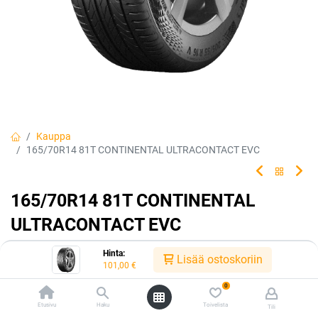
Kauppa
165/70R14 81T CONTINENTAL ULTRACONTACT EVC
165/70R14 81T CONTINENTAL
ULTRACONTACT EVC
Tehty kestämään.
Hinta:
Lisää ostoskoriin
101,00
€
EAN:
4019238065770
Tuotekoodi:
239942
0
101,00
€
/ kpl
Etusivu
Haku
Toivelista
Tili