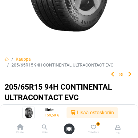
Kauppa
205/65R15 94H CONTINENTAL ULTRACONTACT EVC
205/65R15 94H CONTINENTAL
ULTRACONTACT EVC
Tehty kestämään.
Hinta:
Lisää ostoskoriin
159,50
€
EAN:
4019238066401
Tuotekoodi:
239952
0
159,50
€
/ kpl
Etusivu
Haku
Toivelista
Tili