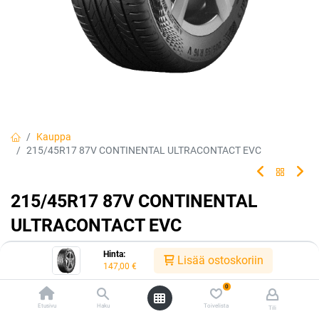
Kauppa
215/45R17 87V CONTINENTAL ULTRACONTACT EVC
215/45R17 87V CONTINENTAL
ULTRACONTACT EVC
Tehty kestämään.
Hinta:
Lisää ostoskoriin
147,00
€
EAN:
4019238066166
Tuotekoodi:
239956
0
Tällä tuotteella ei ole kelvollista yhdistelmää.
Etusivu
Haku
Toivelista
Tili