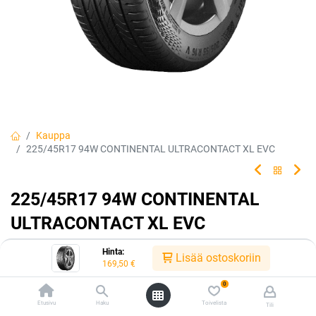
Kauppa
225/45R17 94W CONTINENTAL ULTRACONTACT XL EVC
225/45R17 94W CONTINENTAL
ULTRACONTACT XL EVC
Tehty kestämään.
Hinta:
Lisää ostoskoriin
169,50
€
EAN:
4019238065923
Tuotekoodi:
239961
0
169,50
€
/ kpl
Etusivu
Haku
Toivelista
Tili